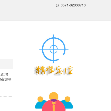
0571-82808710
全面增
浸夜游等